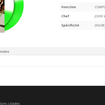
Fonction
COMPO
Chef
JOHN 
Spécificité
DOUBL
iciens
ions Légales