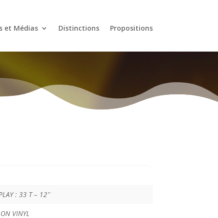
s et Médias
Distinctions
Propositions
LAY : 33 T – 12''
 ON VINYL