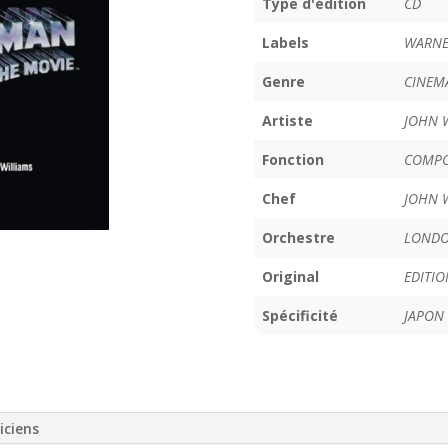
Type d'édition
CD
Labels
WARNE
Genre
CINEM
Artiste
JOHN 
Fonction
COMPO
Chef
JOHN 
Orchestre
LONDO
Original
EDITIO
Spécificité
JAPON
iciens