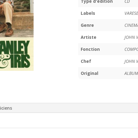
Type d'édition
CD
Labels
VARES
Genre
CINEM
Artiste
JOHN 
Fonction
COMPO
Chef
JOHN 
Original
ALBUM
iciens