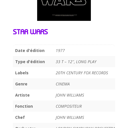
STAR WARS
Date d'édition
1977
Type d'édition
33 T – 12'', LONG PLAY
Labels
20TH CENTURY FOX RECORDS
Genre
CINEMA
Artiste
JOHN WILLIAMS
Fonction
COMPOSITEUR
Chef
JOHN WILLIAMS