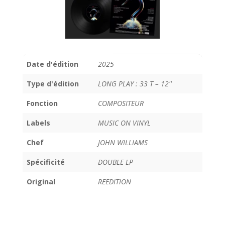
Date d'édition
2025
Type d'édition
LONG PLAY : 33 T – 12''
Fonction
COMPOSITEUR
Labels
MUSIC ON VINYL
Chef
JOHN WILLIAMS
Spécificité
DOUBLE LP
Original
REEDITION