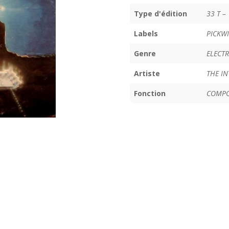
Type d'édition
33 T – 
Labels
PICKW
Genre
ELECT
Artiste
THE I
Fonction
COMPO