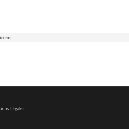
iciens
ions Légales