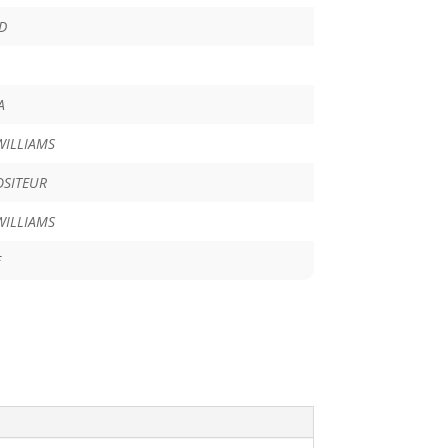
D
A
WILLIAMS
SITEUR
WILLIAMS
E