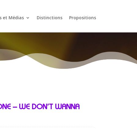
s et Médias
Distinctions
Propositions
ONE – WE DON’T WANNA