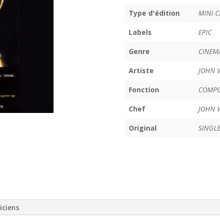
Type d'édition
MINI C
Labels
EPIC
Genre
CINEM
Artiste
JOHN 
Fonction
COMPO
Chef
JOHN 
Original
SINGL
iciens