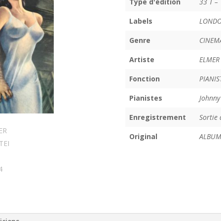
Type d'édition
33 T –
Labels
LONDO
Genre
CINEMA
Artiste
ELMER
Fonction
PIANIS
Pianistes
Johnny
Enregistrement
Sortie
Original
ALBUM