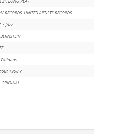
 12'', LONG PLAY
N RECORDS, UNITED ARTISTS RECORDS
 / JAZZ
 BERNSTEIN
TE
 Williams
 aout 1958 ?
 ORIGINAL