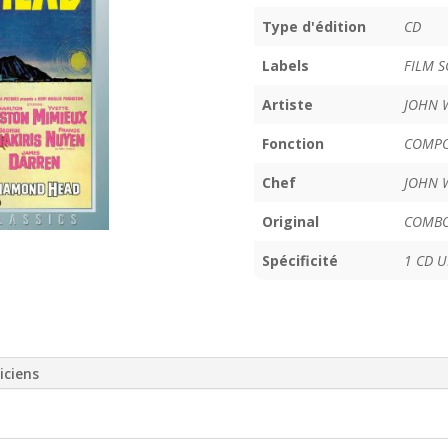
Type d'édition
CD
Labels
FILM 
Artiste
JOHN 
Fonction
COMPO
Chef
JOHN 
Original
COMB
Spécificité
1 CD 
iciens