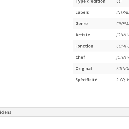
Type d'édition
CD
Labels
INTRA
Genre
CINEM
Artiste
JOHN 
Fonction
COMPO
Chef
JOHN 
Original
EDITIO
Spécificité
2 CD,
iciens