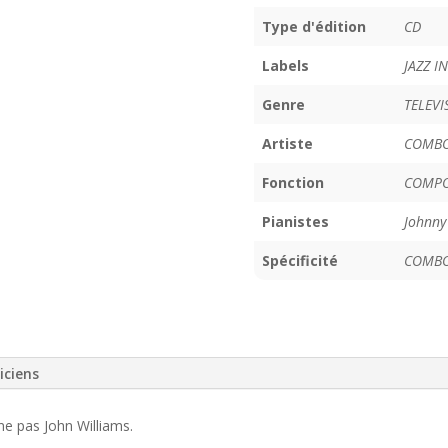
Type d'édition
CD
Labels
JAZZ I
Genre
TELEVI
Artiste
COMB
Fonction
COMPO
Pianistes
Johnny
Spécificité
COMBO
iciens
e pas John Williams.