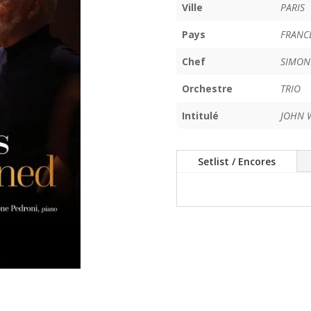
Ville
PARIS
Pays
FRANC
Chef
SIMON
Orchestre
TRIO
Intitulé
JOHN 
Setlist / Encores