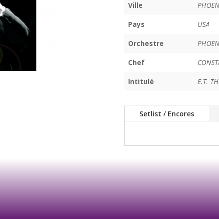
Ville
PHOEN
Pays
USA
Orchestre
PHOEN
Chef
CONST
Intitulé
E.T. T
Setlist / Encores