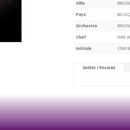
Ville
BRUSS
Pays
BELGI
Orchestre
BRUSS
Chef
DIRK B
Intitulé
STAR W
Setlist / Encores