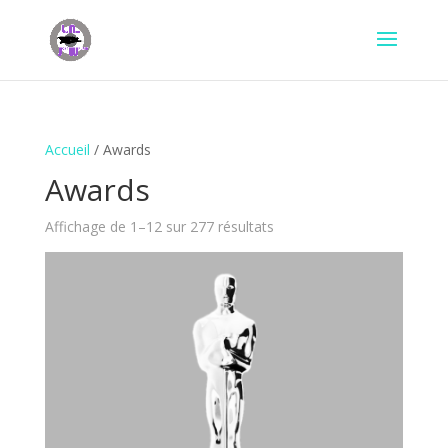
Accueil
/ Awards
Awards
Trié
Affichage de 1–12 sur 277 résultats
du
plus
récent
au
plus
ancien